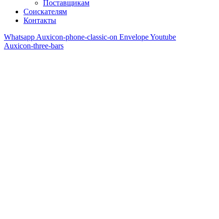
Поставщикам
Соискателям
Контакты
Whatsapp
Auxicon-phone-classic-on
Envelope
Youtube
Auxicon-three-bars