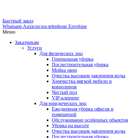
Быстрый заказ
Whatsapp
Auxicon-ios-telephone
Envelope
Меню
Заказчикам
Услуги
Для физических лиц
Генеральная уборка
Послестроительная уборка
Мойка окон
Очистка высоким давлением воды
Химчистка мягкой мебели и
ковролинов
Чистый пол
VIP-клининг
Для юридических лиц
Ежедневная уборка офисов и
помещений
Обслуживание особенных объектов
Уборка на высоте
Очистка высоким давлением воды
Послестроительная уборка