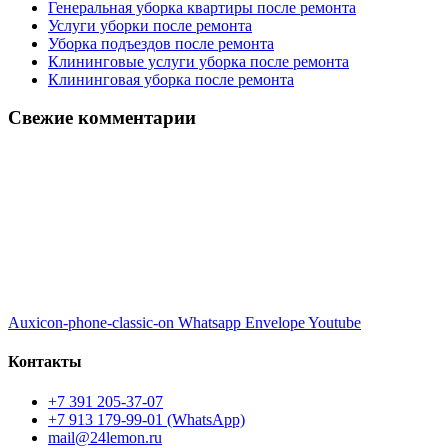
Генеральная уборка квартиры после ремонта
Услуги уборки после ремонта
Уборка подъездов после ремонта
Клининговые услуги уборка после ремонта
Клининговая уборка после ремонта
Свежие комментарии
Auxicon-phone-classic-on
Whatsapp
Envelope
Youtube
Контакты
+7 391 205-37-07
+7 913 179-99-01 (WhatsApp)
mail@24lemon.ru