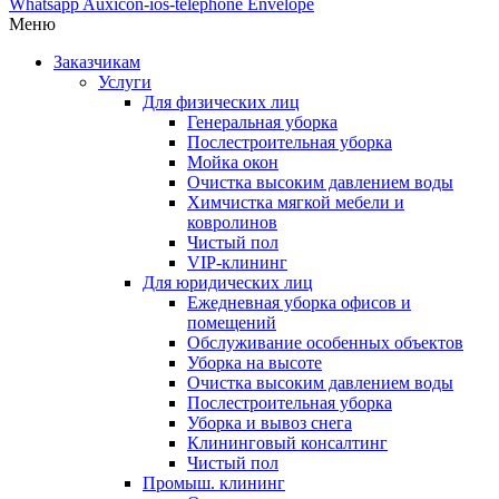
Whatsapp
Auxicon-ios-telephone
Envelope
Меню
Заказчикам
Услуги
Для физических лиц
Генеральная уборка
Послестроительная уборка
Мойка окон
Очистка высоким давлением воды
Химчистка мягкой мебели и
ковролинов
Чистый пол
VIP-клининг
Для юридических лиц
Ежедневная уборка офисов и
помещений
Обслуживание особенных объектов
Уборка на высоте
Очистка высоким давлением воды
Послестроительная уборка
Уборка и вывоз снега
Клининговый консалтинг
Чистый пол
Промыш. клининг