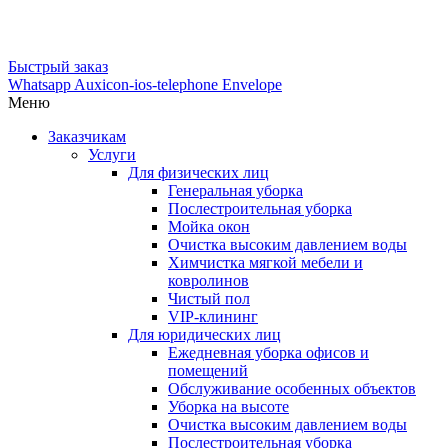
Быстрый заказ
Whatsapp
Auxicon-ios-telephone
Envelope
Меню
Заказчикам
Услуги
Для физических лиц
Генеральная уборка
Послестроительная уборка
Мойка окон
Очистка высоким давлением воды
Химчистка мягкой мебели и
ковролинов
Чистый пол
VIP-клининг
Для юридических лиц
Ежедневная уборка офисов и
помещений
Обслуживание особенных объектов
Уборка на высоте
Очистка высоким давлением воды
Послестроительная уборка