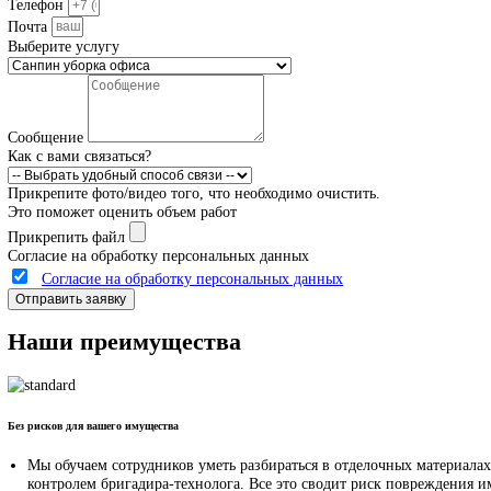
профессиональные клининг-услуги, включая Санпин уборка офиса
возможное, чтобы превзойти ваши ожидания.
Готовы в короткие сроки оценить вашу задачу — просто заполн
тарифы — с ценами для самых требовательных до самых недорог
Сколько стоит?
Стоимость работ зависит от множества факторов.
Для оценки точной стоимости работ, заполните нашу форму свя
Очистим с гарантией
любые поверхности
любые загрязнения
матрас
ковролин
сложные загрязнения
керамогранит
ламин
Имя
Телефон
Почта
Выберите услугу