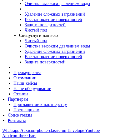
Послестроительная уборка
Уборка и вывоз снега
Клининговый консалтинг
Чистый пол
Промыш. клининг
Очистка высоким давлением воды
Удаление сложных загрязнений
Восстановление поверхностей
Защита поверхностей
Чистый пол
Спецуслуги для всех
Чистый пол
Очистка высоким давлением воды
Удаление сложных загрязнений
Восстановление поверхностей
Защита поверхностей
Преимущества
О компании
Наши кейсы
Наше оборудование
Отзывы