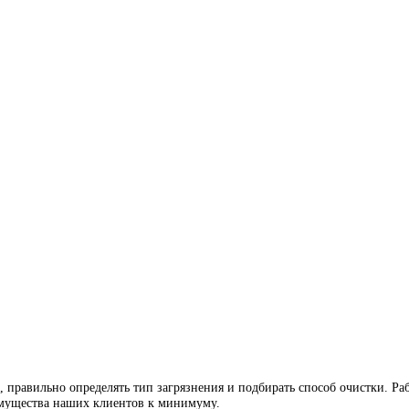
, и справиться с любыми загрязнениями. Доверьте нам заботу о 
ите нашу форму связи или просто позвоните нам. Ответим быстро
их.
зи.
любые объекты
квартиру
загородный дом
офисное помещение
ат
ПВХ-плитку
линолеум
натуральный камень
паркет