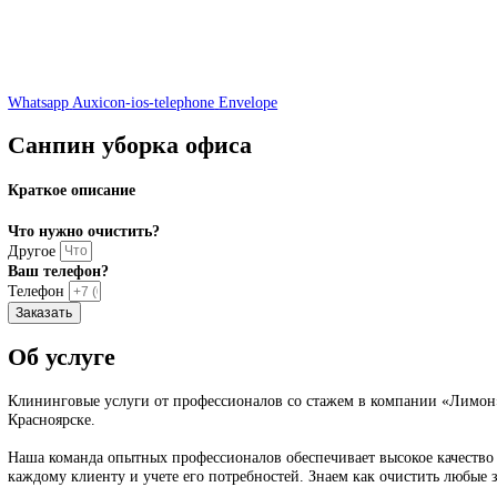
Whatsapp
Auxicon-ios-telephone
Envelope
Санпин уборка офиса
Краткое описание
A problem was detected in the following Form. Submitting it could resu