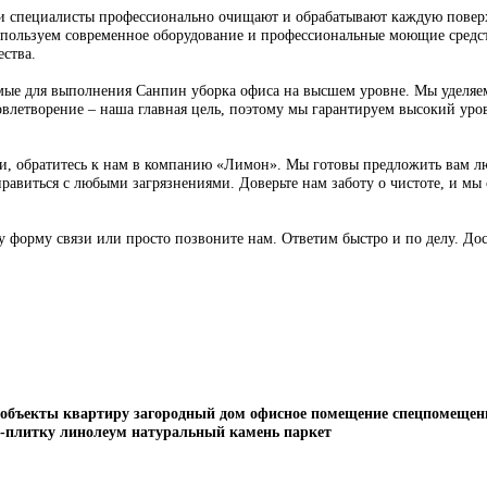
«Лимон». Мы предлагаем широкий спектр профессиональных услу
ачество выполнения каждой услуги клининга. Наш подход основа
любые загрязнения и не испортить ничего.
ы. Наши специалисты профессионально очищают и обрабатывают 
. Мы используем современное оборудование и профессиональные 
рты качества.
еобходимые для выполнения Санпин уборка офиса на высшем уро
Ваше удовлетворение – наша главная цель, поэтому мы гарантируе
 области, обратитесь к нам в компанию «Лимон». Мы готовы пр