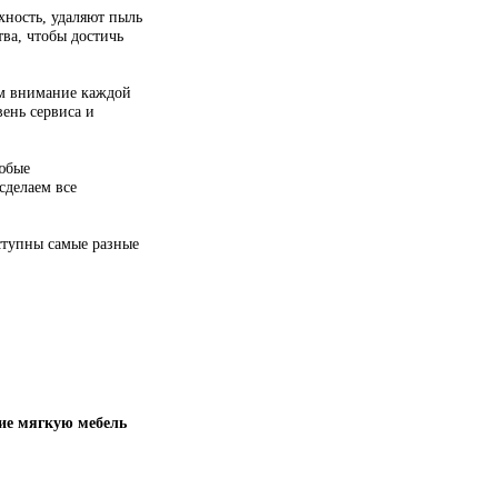
г, включая Санпин уборка офиса в
н на индивидуальном подходе к
каждую поверхность, удаляют пыль
моющие средства, чтобы достичь
вне. Мы уделяем внимание каждой
м высокий уровень сервиса и
едложить вам любые