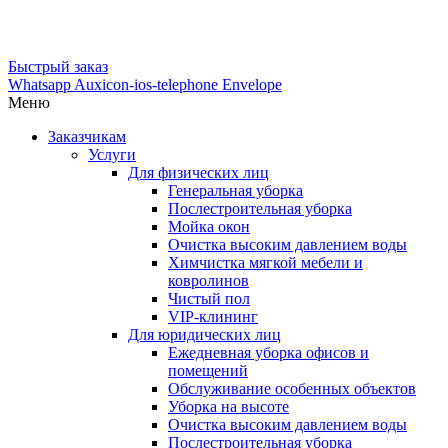
Быстрый заказ
Whatsapp
Auxicon-ios-telephone
Envelope
Меню
Заказчикам
Услуги
Для физических лиц
Генеральная уборка
Послестроительная уборка
Мойка окон
Очистка высоким давлением воды
Химчистка мягкой мебели и
ковролинов
Чистый пол
VIP-клининг
Для юридических лиц
Ежедневная уборка офисов и
помещений
Обслуживание особенных объектов
Уборка на высоте
Очистка высоким давлением воды
Послестроительная уборка