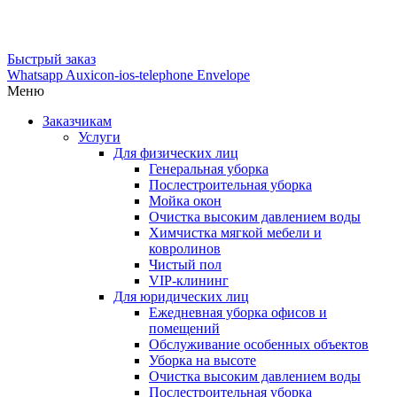
Быстрый заказ
Whatsapp
Auxicon-ios-telephone
Envelope
Меню
Заказчикам
Услуги
Для физических лиц
Генеральная уборка
Послестроительная уборка
Мойка окон
Очистка высоким давлением воды
Химчистка мягкой мебели и
ковролинов
Чистый пол
VIP-клининг
Для юридических лиц
Ежедневная уборка офисов и
помещений
Обслуживание особенных объектов
Уборка на высоте
Очистка высоким давлением воды
Послестроительная уборка