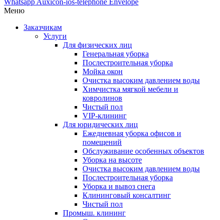
Whatsapp
Auxicon-ios-telephone
Envelope
Меню
Заказчикам
Услуги
Для физических лиц
Генеральная уборка
Послестроительная уборка
Мойка окон
Очистка высоким давлением воды
Химчистка мягкой мебели и
ковролинов
Чистый пол
VIP-клининг
Для юридических лиц
Ежедневная уборка офисов и
помещений
Обслуживание особенных объектов
Уборка на высоте
Очистка высоким давлением воды
Послестроительная уборка
Уборка и вывоз снега
Клининговый консалтинг
Чистый пол
Промыш. клининг