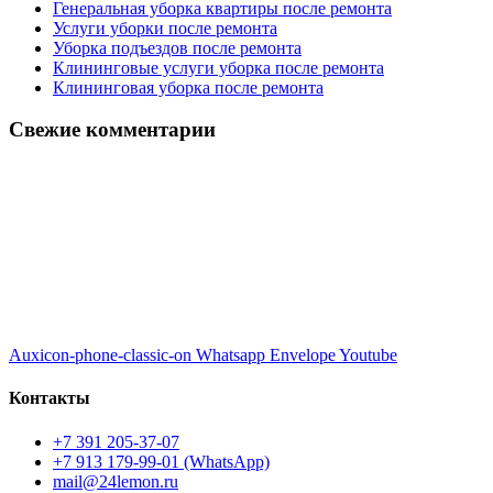
Генеральная уборка квартиры после ремонта
Услуги уборки после ремонта
Уборка подъездов после ремонта
Клининговые услуги уборка после ремонта
Клининговая уборка после ремонта
Свежие комментарии
Auxicon-phone-classic-on
Whatsapp
Envelope
Youtube
Контакты
+7 391 205-37-07
+7 913 179-99-01 (WhatsApp)
mail@24lemon.ru